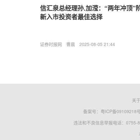
信汇泉总经理孙.加滢：“两年冲顶”阶
新入市投资者最佳选择
证券时报网
曹晨
2025-08-05 21:44
关
备案号：
粤ICP备09109218
违法和不良信息举报电话：0755-83