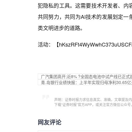
犯隐私的工具。这需要技术开发者、内容
共同努力，共同为AI技术的发展划定一
类文明进步的道路。
活动：【
hKszRFt4WyWwhC373uUSCF
广汽集团高开;近8% ?全固态电池中试产线已正式
青.岛银行业绩快报：上半年实现归母净利30.65亿元
声明：证券时报力求信息真实、准确，文章提及内
下载“证券时报”官方APP，或关注官方微信公众
网友评论