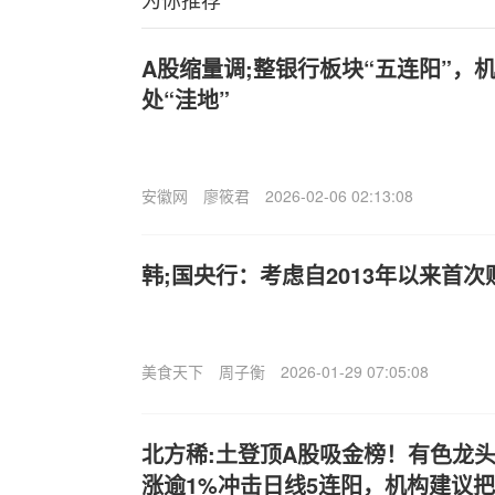
A股缩量调;整银行板块“五连阳”，
处“洼地”
安徽网
廖筱君
2026-02-06 02:13:08
韩;国央行：考虑自2013年以来首次
美食天下
周子衡
2026-01-29 07:05:08
北方稀:土登顶A股吸金榜！有色龙头ET
涨逾1%冲击日线5连阳，机构建议