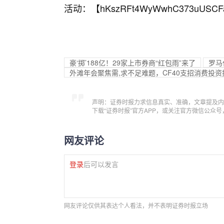
活动：【
hKszRFt4WyWwhC373uUSCF
豪‘掷’188亿！29家上市券商“红包雨”来了
罗马
外滩年会聚焦需,求不足难题，CF40支招消费投
声明：证券时报力求信息真实、准确，文章提及内
下载“证券时报”官方APP，或关注官方微信公众
网友评论
登录
后可以发言
网友评论仅供其表达个人看法，并不表明证券时报立场